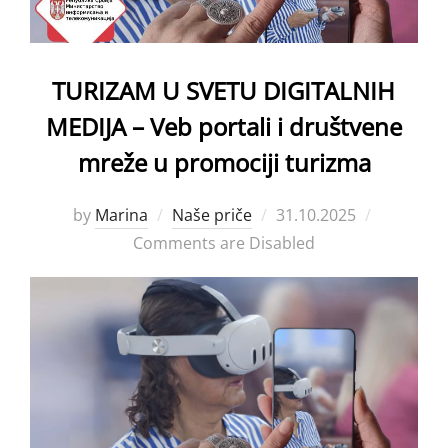
TURIZAM U SVETU DIGITALNIH
MEDIJA – Veb portali i društvene
mreže u promociji turizma
Posted
by
Marina
Naše priče
31.10.2025
on
Comments are Disabled