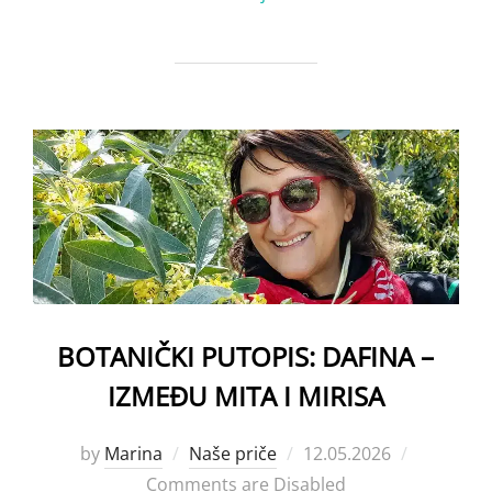
BOTANIČKI PUTOPIS: DAFINA –
IZMEĐU MITA I MIRISA
Posted
by
Marina
Naše priče
12.05.2026
on
Comments are Disabled