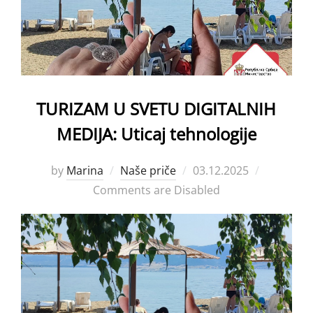
TURIZAM U SVETU DIGITALNIH
MEDIJA: Uticaj tehnologije
Posted
by
Marina
Naše priče
03.12.2025
on
Comments are Disabled