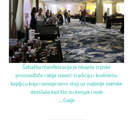
Šabačka manifestacija je okupila srpske
proizvođače rakije slaveći tradiciju i kvalitetnu
kapljicu koja ravnopravno stoji uz najbolje svetske
destilate kao što su konjak i viski
…
Dalje