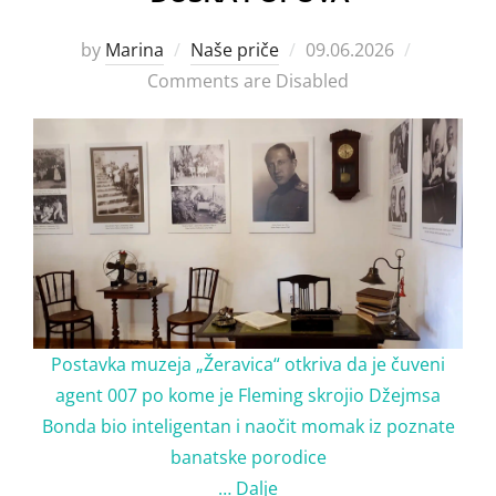
Posted
by
Marina
Naše priče
09.06.2026
on
Comments are Disabled
Postavka muzeja „Žeravica“ otkriva da je čuveni
agent 007 po kome je Fleming skrojio Džejmsa
Bonda bio inteligentan i naočit momak iz poznate
banatske porodice
…
Dalje