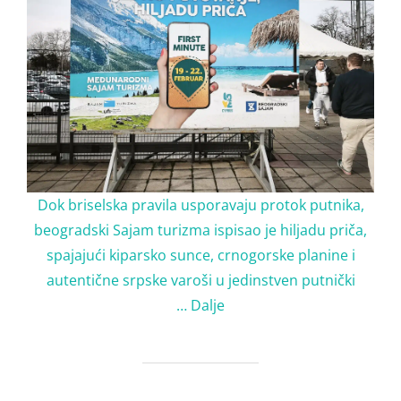
Dok briselska pravila usporavaju protok putnika,
beogradski Sajam turizma ispisao je hiljadu priča,
spajajući kiparsko sunce, crnogorske planine i
autentične srpske varoši u jedinstven putnički
…
Dalje