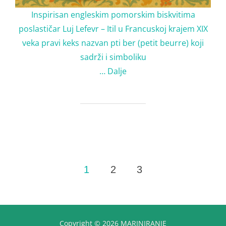
Inspirisan engleskim pomorskim biskvitima
poslastičar Luj Lefevr – Itil u Francuskoj krajem XIX
veka pravi keks nazvan pti ber (petit beurre) koji
sadrži i simboliku
…
Dalje
Posts
1
2
3
pagination
Copyright © 2026 MARINIRANJE