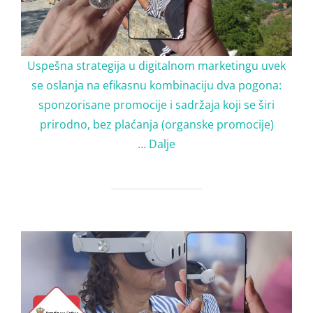
Uspešna strategija u digitalnom marketingu uvek
se oslanja na efikasnu kombinaciju dva pogona:
sponzorisane promocije i sadržaja koji se širi
prirodno, bez plaćanja (organske promocije)
…
Dalje