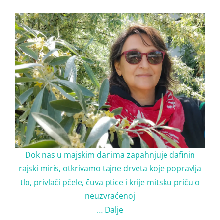
Dok nas u majskim danima zapahnjuje dafinin
rajski miris, otkrivamo tajne drveta koje popravlja
tlo, privlači pčele, čuva ptice i krije mitsku priču o
neuzvraćenoj
…
Dalje