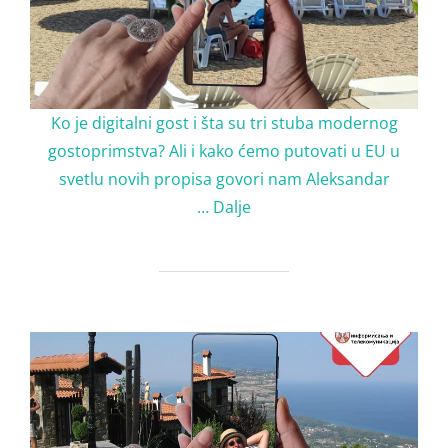
Ko je digitalni gost i šta su tri stuba modernog
gostoprimstva? Ali i kako ćemo putovati u EU u
svetlu novih propisa govori nam Aleksandar
…
Dalje