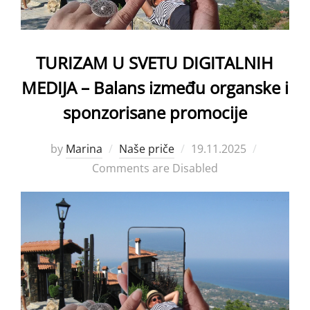
TURIZAM U SVETU DIGITALNIH
MEDIJA – Balans između organske i
sponzorisane promocije
Posted
by
Marina
Naše priče
19.11.2025
on
Comments are Disabled