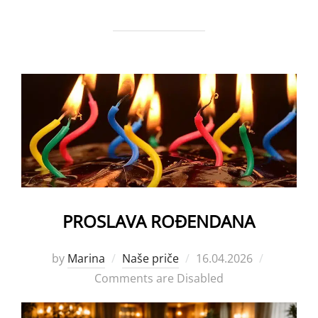
PROSLAVA ROĐENDANA
Posted
by
Marina
Naše priče
16.04.2026
on
Comments are Disabled