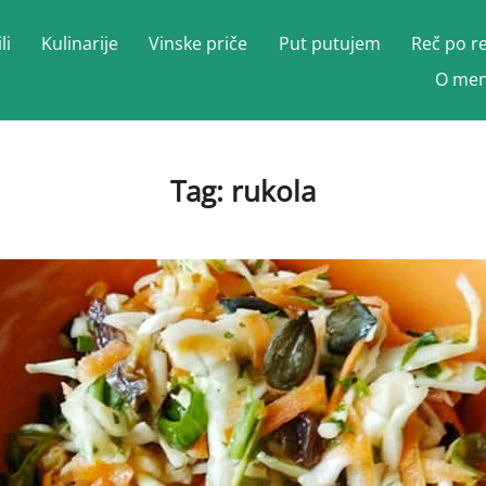
li
Kulinarije
Vinske priče
Put putujem
Reč po r
O men
Tag:
rukola