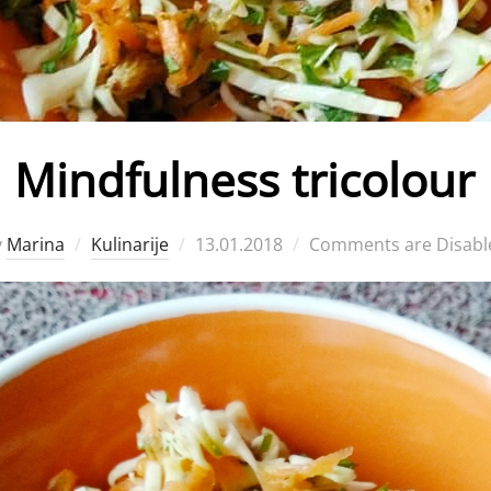
Mindfulness tricolour
Posted
y
Marina
Kulinarije
13.01.2018
Comments are Disabl
on