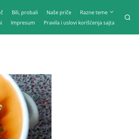
eč
Bili, probali
Naše priče
Razne teme
Search
for:
i
Impresum
Pravila i uslovi korišćenja sajta