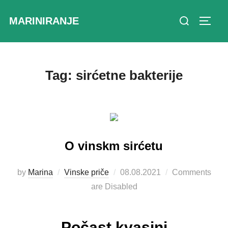
Skip
Search
MARINIRANJE
to
Toggl
for:
content
Tag:
sirćetne bakterije
O vinskm sirćetu
Posted
by
Marina
Vinske priče
08.08.2021
Comments
on
are Disabled
Počast kvasini