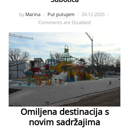
Posted
by
Marina
Put putujem
24.12.2020
on
Comments are Disabled
Omiljena destinacija s
novim sadržajima