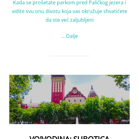
Kada se prošetate parkom pred Palićkog jezera i
vidite svu onu divotu koja vas okružuje shvatićete
da ste već zaljubljeni
…
Dalje
VOJVODINA: SUBOTICA