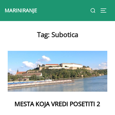
Skip
Search
MARINIRANJE
to
Toggl
for:
content
Tag:
Subotica
MESTA KOJA VREDI POSETITI 2