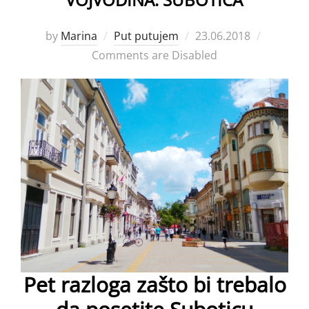
Posted
by
Marina
Put putujem
23.06.2018
on
Comments are Disabled
Pet razloga zašto bi trebalo