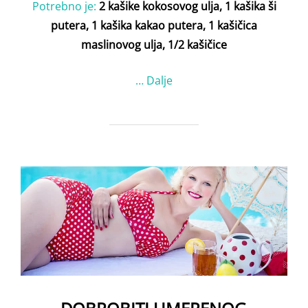
Potrebno je:
2 kašike kokosovog ulja, 1 kašika ši
putera, 1 kašika kakao putera, 1 kašičica
maslinovog ulja, 1/2 kašičice
…
Dalje