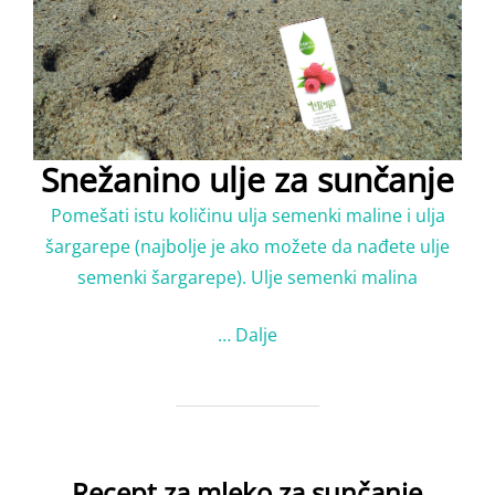
Snežanino ulje za sunčanje
Pomešati istu količinu ulja semenki maline i ulja
šargarepe (najbolje je ako možete da nađete ulje
semenki šargarepe). Ulje semenki malina
…
Dalje
Recept za mleko za sunčanje