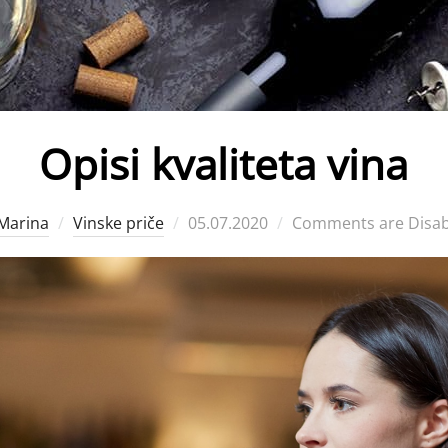
Opisi kvaliteta vina
Posted
Marina
Vinske priče
05.07.2020
Comments are Disab
on