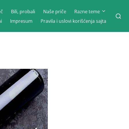
eč
Bili, probali
Naše priče
Razne teme
Search
for:
i
Impresum
Pravila i uslovi korišćenja sajta