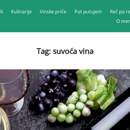
li
Kulinarije
Vinske priče
Put putujem
Reč po r
O men
Tag:
suvoća vina