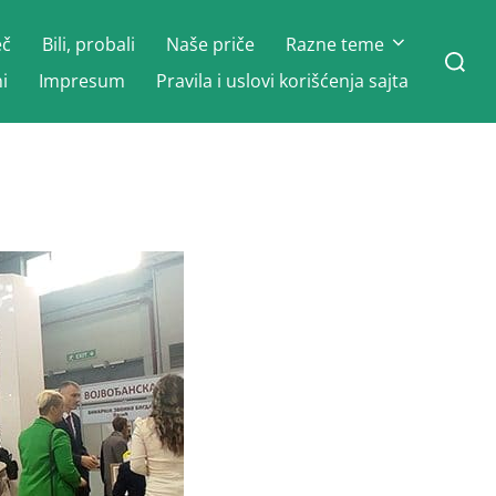
eč
Bili, probali
Naše priče
Razne teme
Search
for:
i
Impresum
Pravila i uslovi korišćenja sajta