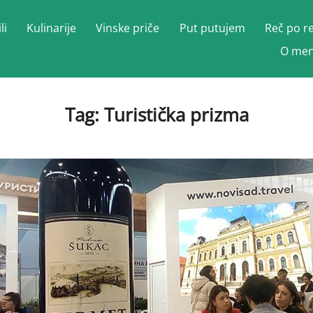
li
Kulinarije
Vinske priče
Put putujem
Reč po r
O men
Tag:
Turistička prizma