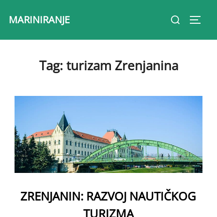
Skip
Search
MARINIRANJE
to
Toggl
for:
content
Tag:
turizam Zrenjanina
ZRENJANIN: RAZVOJ NAUTIČKOG
TURIZMA