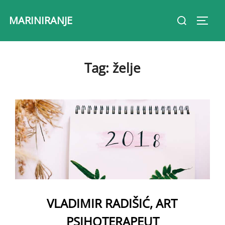
Skip
Search
MARINIRANJE
to
Toggl
for:
content
Tag:
želje
VLADIMIR RADIŠIĆ, ART
PSIHOTERAPEUT