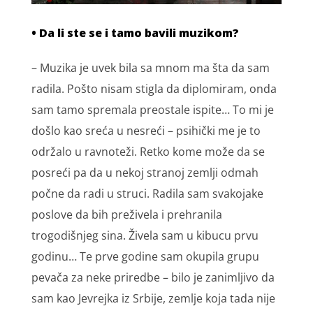
• Da li ste se i tamo bavili muzikom?
– Muzika je uvek bila sa mnom ma šta da sam
radila. Pošto nisam stigla da diplomiram, onda
sam tamo spremala preostale ispite… To mi je
došlo kao sreća u nesreći – psihički me je to
održalo u ravnoteži. Retko kome može da se
posreći pa da u nekoj stranoj zemlji odmah
počne da radi u struci. Radila sam svakojake
poslove da bih preživela i prehranila
trogodišnjeg sina. Živela sam u kibucu prvu
godinu… Te prve godine sam okupila grupu
pevača za neke priredbe – bilo je zanimljivo da
sam kao Jevrejka iz Srbije, zemlje koja tada nije