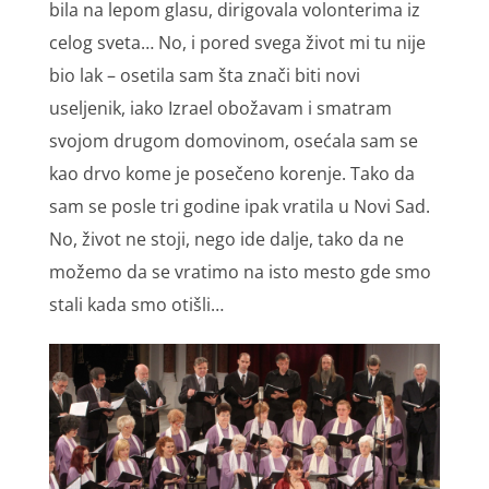
bila na lepom glasu, dirigovala volonterima iz
celog sveta… No, i pored svega život mi tu nije
bio lak – osetila sam šta znači biti novi
useljenik, iako Izrael obožavam i smatram
svojom drugom domovinom, osećala sam se
kao drvo kome je posečeno korenje. Tako da
sam se posle tri godine ipak vratila u Novi Sad.
No, život ne stoji, nego ide dalje, tako da ne
možemo da se vratimo na isto mesto gde smo
stali kada smo otišli…