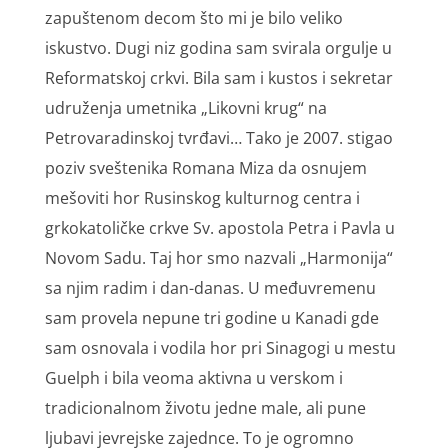
zapuštenom decom što mi je bilo veliko
iskustvo. Dugi niz godina sam svirala orgulje u
Reformatskoj crkvi. Bila sam i kustos i sekretar
udruženja umetnika „Likovni krug“ na
Petrovaradinskoj tvrđavi… Tako je 2007. stigao
poziv sveštenika Romana Miza da osnujem
mešoviti hor Rusinskog kulturnog centra i
grkokatoličke crkve Sv. apostola Petra i Pavla u
Novom Sadu. Taj hor smo nazvali „Harmonija“
sa njim radim i dan-danas. U međuvremenu
sam provela nepune tri godine u Kanadi gde
sam osnovala i vodila hor pri Sinagogi u mestu
Guelph i bila veoma aktivna u verskom i
tradicionalnom životu jedne male, ali pune
ljubavi jevrejske zajednce. To je ogromno