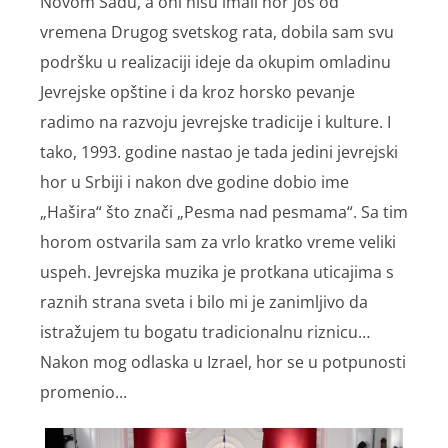
Novom Sadu, a oni nisu imali hor još od
vremena Drugog svetskog rata, dobila sam svu
podršku u realizaciji ideje da okupim omladinu
Jevrejske opštine i da kroz horsko pevanje
radimo na razvoju jevrejske tradicije i kulture. I
tako, 1993. godine nastao je tada jedini jevrejski
hor u Srbiji i nakon dve godine dobio ime
„Hašira“ što znači „Pesma nad pesmama“. Sa tim
horom ostvarila sam za vrlo kratko vreme veliki
uspeh. Jevrejska muzika je protkana uticajima s
raznih strana sveta i bilo mi je zanimljivo da
istražujem tu bogatu tradicionalnu riznicu…
Nakon mog odlaska u Izrael, hor se u potpunosti
promenio...