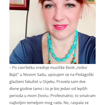
– Po završetku srednje muzičke škole „Isidor
Bajić“ u Novom Sadu, upisujem se na Pedagoški
glazbeni fakultet u Osjeku. Provela sam dve
divne godine tamo i to je bio jedan od lepših
perioda u mom životu. Profesinalno, to smatram
najboljim temeljom mog rada. No, raspala se