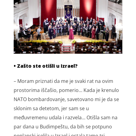
• Zašto ste otišli u Izrael?
– Moram priznati da me je svaki rat na ovim
prostorima iščašio, pomerio… Kada je krenulo
NATO bombardovanje, savetovano mi je da se
sklonim sa detetom, jer sam se u
međuvremenu udala i razvela… Otišla sam na
par dana u Budimpeštu, da bih se potpuno
neplanski iselila u Izrael i ostala tamo tri