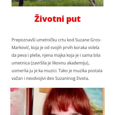
Životni put
Prepoznavši umetničku crtu kod Suzane Gros-
Marković, koja je od svojih prvih koraka volela
da peva i pleše, njena majka koja je i sama bila
umetnica (završila je likovnu akademiju),
usmerila ju je ka muzici. Tako je muzika postala
važan i neodvojivi deo Suzaninog života.