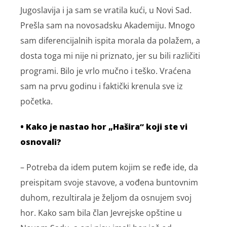
Jugoslavija i ja sam se vratila kući, u Novi Sad.
Prešla sam na novosadsku Akademiju. Mnogo
sam diferencijalnih ispita morala da polažem, a
dosta toga mi nije ni priznato, jer su bili različiti
programi. Bilo je vrlo mučno i teško. Vraćena
sam na prvu godinu i faktički krenula sve iz
početka.
• Kako je nastao hor „Hašira“ koji ste vi
osnovali?
– Potreba da idem putem kojim se ređe ide, da
preispitam svoje stavove, a vođena buntovnim
duhom, rezultirala je željom da osnujem svoj
hor. Kako sam bila član Jevrejske opštine u