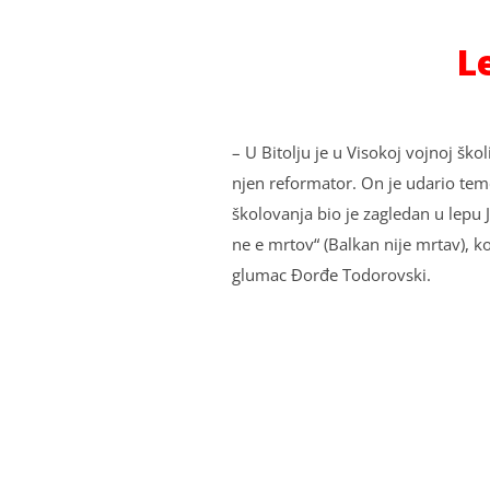
L
– U Bitolju je u Visokoj vojnoj ško
njen reformator. On je udario te
školovanja bio je zagledan u lepu
ne e mrtov“ (Balkan nije mrtav), 
glumac Đorđe Todorovski.