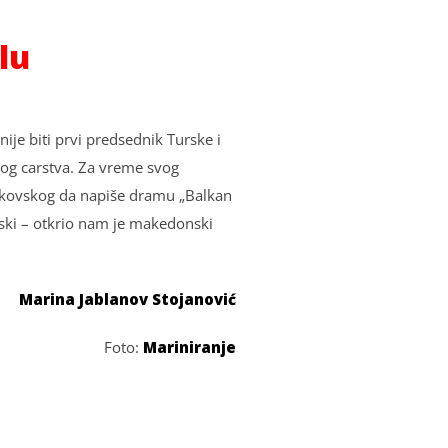
lu
nije biti prvi predsednik Turske i
og carstva. Za vreme svog
 Dukovskog da napiše dramu „Balkan
vski – otkrio nam je makedonski
Marina Jablanov Stojanović
Foto:
Mariniranje