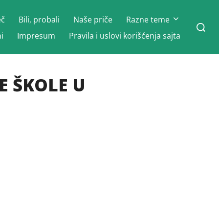
eč
Bili, probali
Naše priče
Razne teme
Search
for:
i
Impresum
Pravila i uslovi korišćenja sajta
E ŠKOLE U