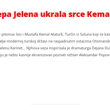
epa Jelena ukrala srce Kema
li pitomac bio i Mustafa Kemal Ataturk, Turčin iz Soluna koji će kas
melje modernoj turskoj državi na raspadnutim ostacima Otomansk
 Jelenu Karinet... Njihova veza inspirisala je dramaturga Dejana
koju je nešto kasnije ekranizovao poznati režiser Aleksandar Popo