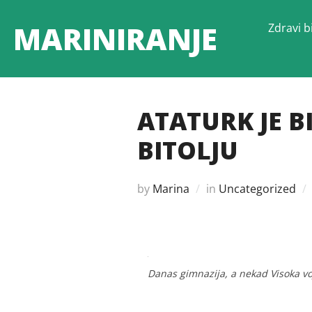
Skip
MARINIRANJE
Zdravi bi
to
content
ATATURK JE B
BITOLJU
by
Marina
in
Uncategorized
Danas gimnazija, a nekad Visoka vo