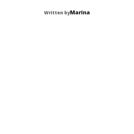
POST AUTHOR
Marina
Written by
Previous
Previous
RAVO: REPRODUKTI
MLADIH