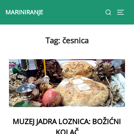
Skip
Search
MARINIRANJE
to
Toggl
for:
content
Tag:
česnica
MUZEJ JADRA LOZNICA: BOŽIĆNI
KOLAČ