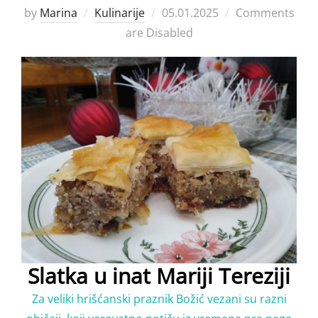
Posted
by
Marina
Kulinarije
05.01.2025
Comments
on
are Disabled
Slatka u inat Mariji Tereziji
Za veliki hrišćanski praznik Božić vezani su razni