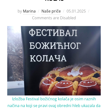
Posted
by
Marina
Naše priče
05.01.2025
on
Comments are Disabled
Izložba Festival božićnog kolača je osim raznih
načina na koji se pravi ovaj obredni hleb ukazala da