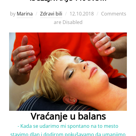
Posted
by
Marina
Zdravi bili
12.10.2018
Comments
on
are Disabled
Vraćanje u balans
- Kada se udarimo mi spontano na to mesto
stavimo dlan i dodirom pokušavamo da umanjimo