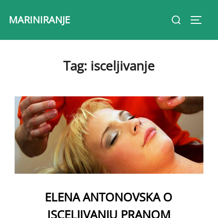
Skip
Search
MARINIRANJE
to
Toggl
for:
content
Tag:
isceljivanje
ELENA ANTONOVSKA O
ISCELJIVANJU PRANOM