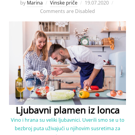
Posted
by
Marina
Vinske priče
19.07.2020
on
Comments are Disabled
Ljubavni plamen iz lonca
Vino i hrana su veliki lјubavnici. Uverili smo se u to
bezbroj puta uživajući u njihovim susretima za