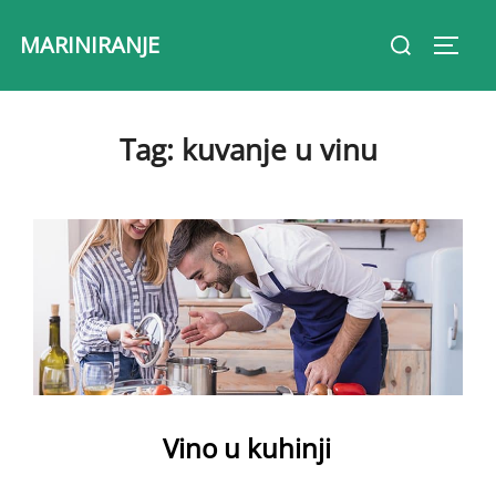
Skip
Search
MARINIRANJE
to
Toggl
for:
content
Tag:
kuvanje u vinu
Vino u kuhinji