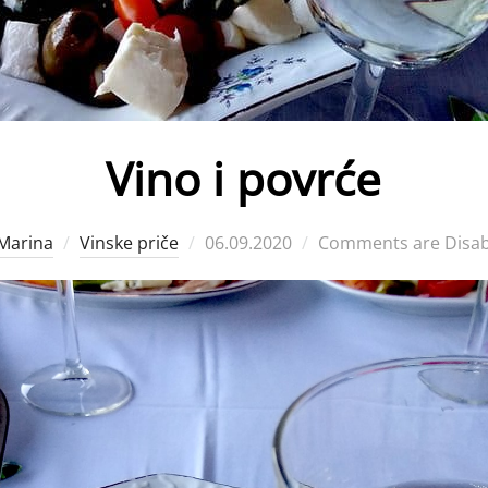
Vino i povrće
Posted
Marina
Vinske priče
06.09.2020
Comments are Disab
on