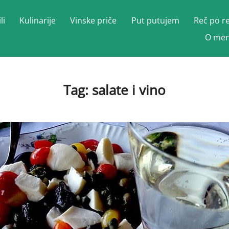
li
Kulinarije
Vinske priče
Put putujem
Reč po r
O men
Tag:
salate i vino