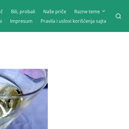
eč
Bili, probali
Naše priče
Razne teme
Search
for:
i
Impresum
Pravila i uslovi korišćenja sajta