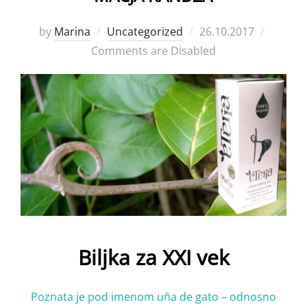
Posted
by
Marina
Uncategorized
26.10.2017
on
Comments are Disabled
Biljka za XXI vek
Poznata je pod imenom uña de gato – odnosno