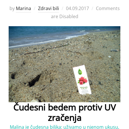
Posted
by
Marina
Zdravi bili
04.09.2017
Comments
on
are Disabled
Čudesni bedem protiv UV
zračenja
Malina je čudesna biljka: uživamo u njenom ukusu,