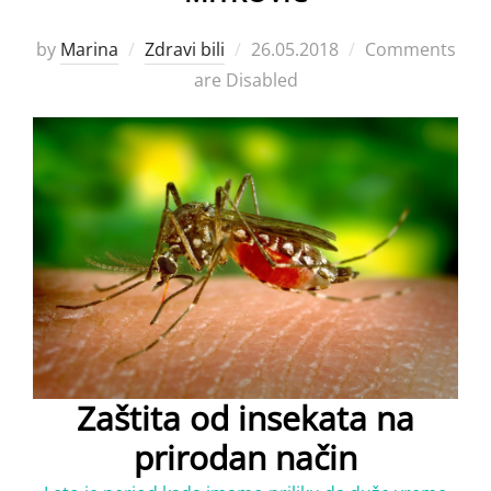
Posted
by
Marina
Zdravi bili
26.05.2018
Comments
on
are Disabled
Zaštita od insekata na
prirodan način