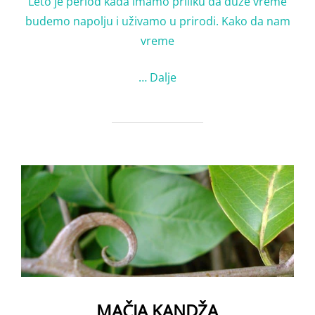
Leto je period kada imamo priliku da duže vreme
budemo napolјu i uživamo u prirodi. Kako da nam
vreme
…
Dalje
MAČJA KANDŽA