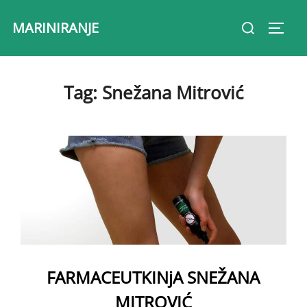
Skip
Search
MARINIRANJE
to
Toggl
for:
content
Tag:
Snežana Mitrović
FARMACEUTKINјA SNEŽANA
MITROVIĆ