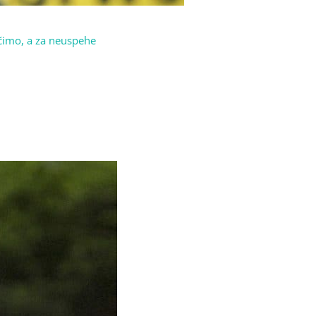
ičimo, a za neuspehe