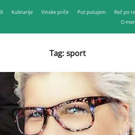
li
Kulinarije
Vinske priče
Put putujem
Reč po r
O men
Tag:
sport