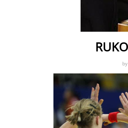
RUKO
b