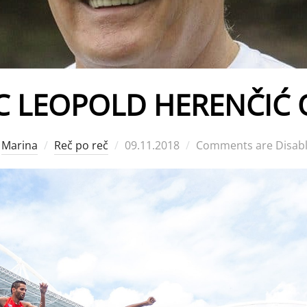
C LEOPOLD HERENČIĆ
Posted
y
Marina
Reč po reč
09.11.2018
Comments are Disab
on