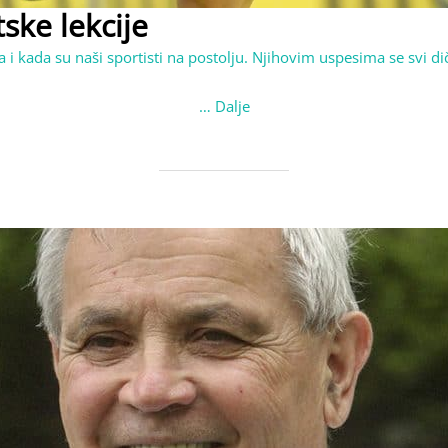
ske lekcije
 i kada su naši sportisti na postolju. Njihovim uspesima se svi d
…
Dalje