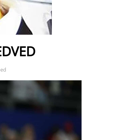
EDVED
led