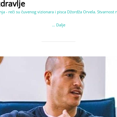
dravlјe
ja - reči su čuvenog vizionara i pisca Džordža Orvela. Stvarnost n
…
Dalje