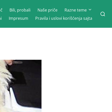
eč
Bili, probali
Naše priče
Razne teme
Search
for:
i
Impresum
Pravila i uslovi korišćenja sajta