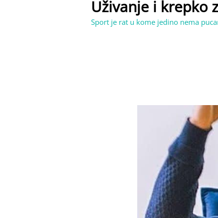
Uživanje i krepko z
Sport je rat u kome jedino nema pucan