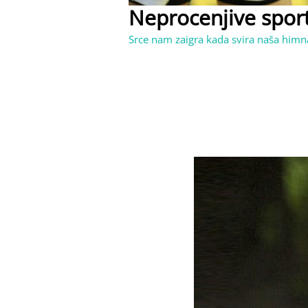
Neprocenjive sport
Srce nam zaigra kada svira naša himna