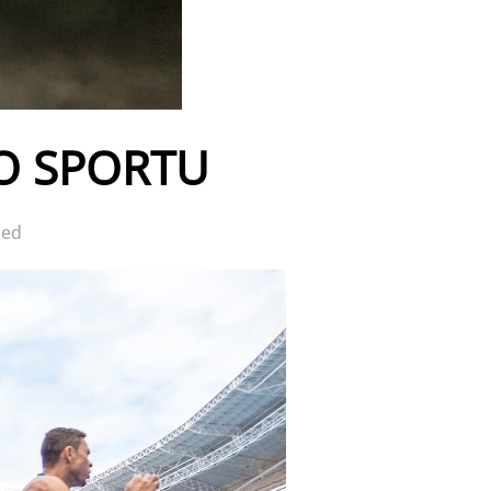
 O SPORTU
led