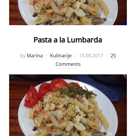
Pasta a la Lumbarda
Posted
by
Marina
Kulinarije
15.08.2017
25
on
Comments