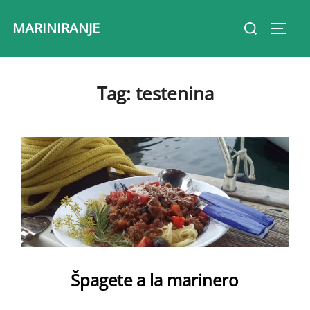
Skip
Search
MARINIRANJE
to
Toggl
for:
content
Tag:
testenina
Špagete a la marinero