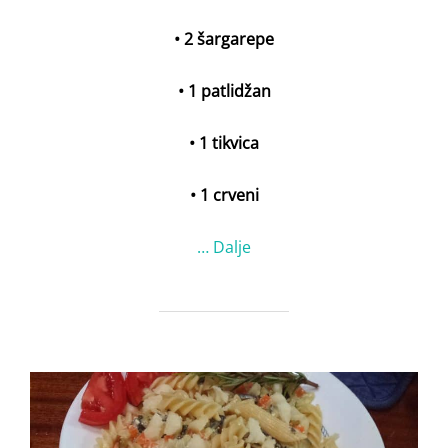
• 2 šargarepe
• 1 patlidžan
• 1 tikvica
• 1 crveni
…
Dalje