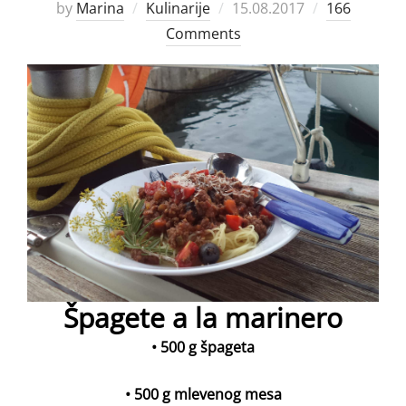
Posted
by
Marina
Kulinarije
15.08.2017
166
on
Comments
Špagete a la marinero
• 500 g špageta
• 500 g mlevenog mesa