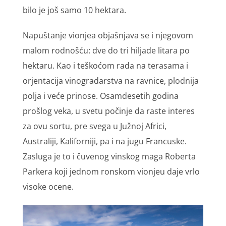
bilo je još samo 10 hektara.
Napuštanje vionjea objašnjava se i njegovom
malom rodnošću: dve do tri hiljade litara po
hektaru. Kao i teškoćom rada na terasama i
orjentacija vinogradarstva na ravnice, plodnija
polja i veće prinose. Osamdesetih godina
prošlog veka, u svetu počinje da raste interes
za ovu sortu, pre svega u Južnoj Africi,
Australiji, Kaliforniji, pa i na jugu Francuske.
Zasluga je to i čuvenog vinskog maga Roberta
Parkera koji jednom ronskom vionjeu daje vrlo
visoke ocene.