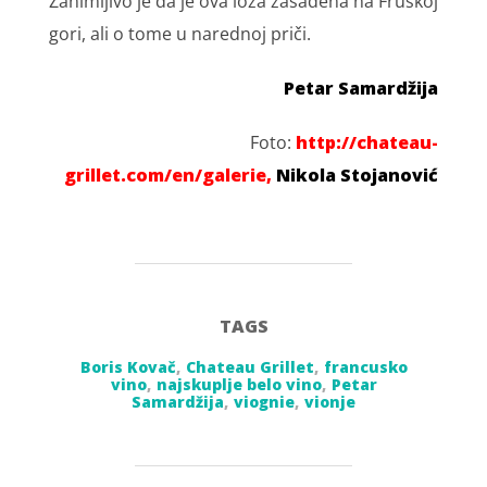
Zanimljivo je da je ova loza zasađena na Fruškoj
gori, ali o tome u narednoj priči.
Petar Samardžija
Foto:
http://chateau-
grillet.com/en/galerie,
Nikola Stojanović
TAGS
Boris Kovač
,
Chateau Grillet
,
francusko
vino
,
najskuplje belo vino
,
Petar
Samardžija
,
viognie
,
vionje