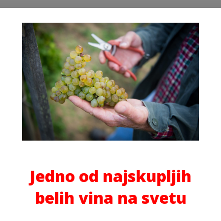
on
Jedno od najskupljih
belih vina na svetu