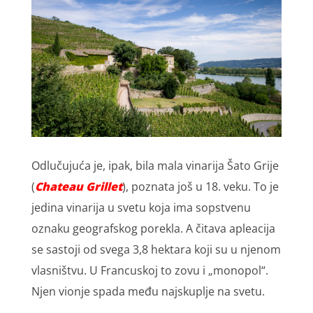
Odlučujuća je, ipak, bila mala vinarija Šato Grije
(
Chateau Grillet
), poznata još u 18. veku. To je
jedina vinarija u svetu koja ima sopstvenu
oznaku geografskog porekla. A čitava apleacija
se sastoji od svega 3,8 hektara koji su u njenom
vlasništvu. U Francuskoj to zovu i „monopol“.
Njen vionje spada među najskuplje na svetu.