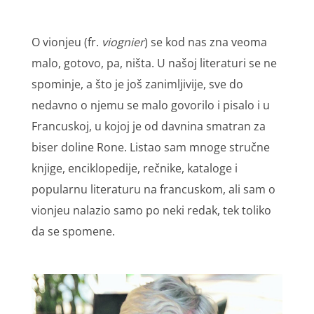
O vionjeu (fr.
viognier
) se kod nas zna veoma
malo, gotovo, pa, ništa. U našoj literaturi se ne
spominje, a što je još zanimljivije, sve do
nedavno o njemu se malo govorilo i pisalo i u
Francuskoj, u kojoj je od davnina smatran za
biser doline Rone. Listao sam mnoge stručne
knjige, enciklopedije, rečnike, kataloge i
popularnu literaturu na francuskom, ali sam o
vionjeu nalazio samo po neki redak, tek toliko
da se spomene.