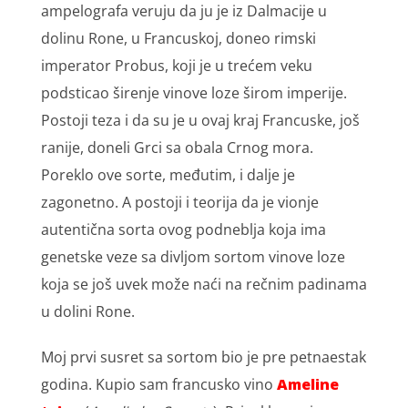
ampelografa veruju da ju je iz Dalmacije u
dolinu Rone, u Francuskoj, doneo rimski
imperator Probus, koji je u trećem veku
podsticao širenje vinove loze širom imperije.
Postoji teza i da su je u ovaj kraj Francuske, još
ranije, doneli Grci sa obala Crnog mora.
Poreklo ove sorte, međutim, i dalje je
zagonetno. A postoji i teorija da je vionje
autentična sorta ovog podneblja koja ima
genetske veze sa divljom sortom vinove loze
koja se još uvek može naći na rečnim padinama
u dolini Rone.
Moj prvi susret sa sortom bio je pre petnaestak
godina. Kupio sam francusko vino
Ameline