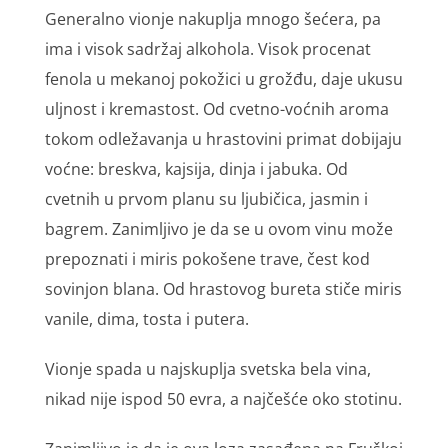
Generalno vionje nakuplja mnogo šećera, pa
ima i visok sadržaj alkohola. Visok procenat
fenola u mekanoj pokožici u grožđu, daje ukusu
uljnost i kremastost. Od cvetno-voćnih aroma
tokom odležavanja u hrastovini primat dobijaju
voćne: breskva, kajsija, dinja i jabuka. Od
cvetnih u prvom planu su ljubičica, jasmin i
bagrem. Zanimljivo je da se u ovom vinu može
prepoznati i miris pokošene trave, čest kod
sovinjon blana. Od hrastovog bureta stiče miris
vanile, dima, tosta i putera.
Vionje spada u najskuplja svetska bela vina,
nikad nije ispod 50 evra, a najčešće oko stotinu.