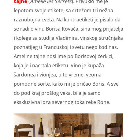
tajne
(
Amelie les Secrets
). Privuklo me je
lepotom svoje etikete, sa crtežom tri nežna
raznobojna cveta. Na kontraetiketi je pisalo da
se radi o vinu Borisa Kovača, sina mog prijatelja
i kolege sa studija Vladimira, vinskog stručnjaka
poznatijeg u Francuskoj i svetu nego kod nas.
Ameline tajne nosi ime po Borisovoj ćerkici,
koja je i nacrtala etiketu. Vino je kupaža
šardonea i vionjea, u to vreme, veoma
pomodne sorte, kako mi je pričao Boris. A sve
do pod kraj prošlog veka, bila je samo
ekskluzivna loza severnog toka reke Rone.