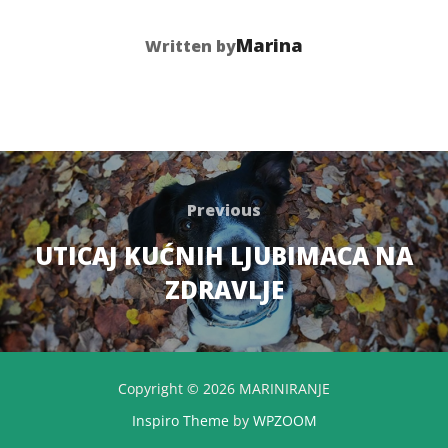
POST AUTHOR
Marina
Written by
Post
navigation
Previous
Previous
UTICAJ KUĆNIH LJUBIMACA NA
ZDRAVLJE
Copyright © 2026 MARINIRANJE
Inspiro Theme
by
WPZOOM