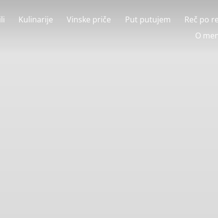
li
Kulinarije
Vinske priče
Put putujem
Reč po r
O men