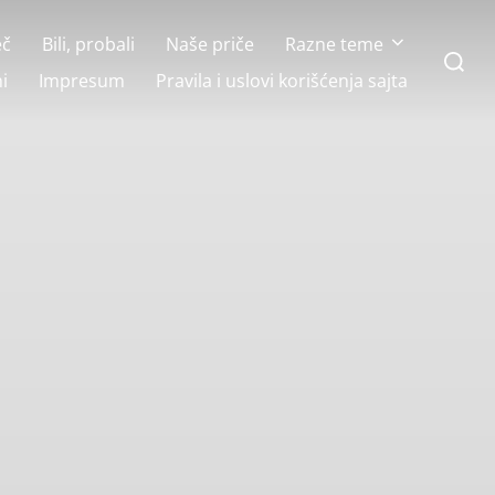
eč
Bili, probali
Naše priče
Razne teme
Search
for:
i
Impresum
Pravila i uslovi korišćenja sajta