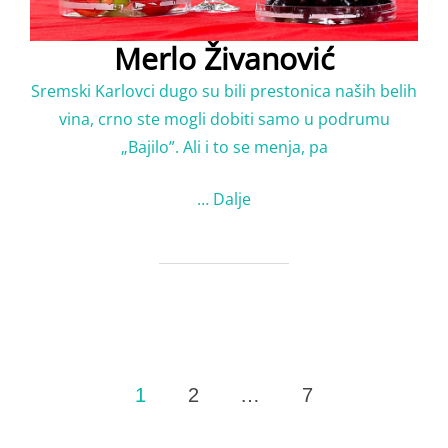
Merlo Živanović
Sremski Karlovci dugo su bili prestonica naših belih
vina, crno ste mogli dobiti samo u podrumu
„Bajilo”. Ali i to se menja, pa
…
Dalje
Posts
1
2
…
7
pagination