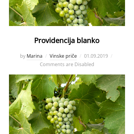
Providencija blanko
Posted
by
Marina
Vinske priče
01.09.2019
on
Comments are Disabled