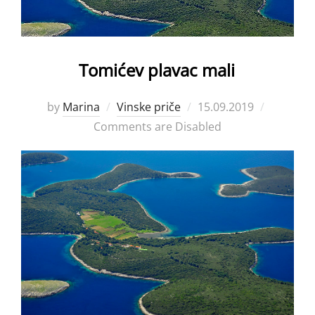
Tomićev plavac mali
Posted
by
Marina
Vinske priče
15.09.2019
on
Comments are Disabled