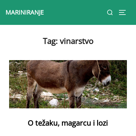
Skip
Search
MARINIRANJE
to
Toggl
for:
content
Tag:
vinarstvo
O težaku, magarcu i lozi