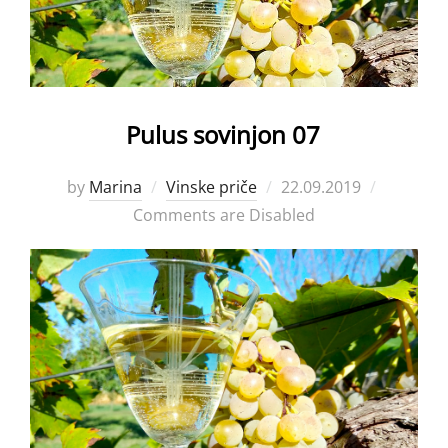
Pulus sovinjon 07
Posted
by
Marina
Vinske priče
22.09.2019
on
Comments are Disabled