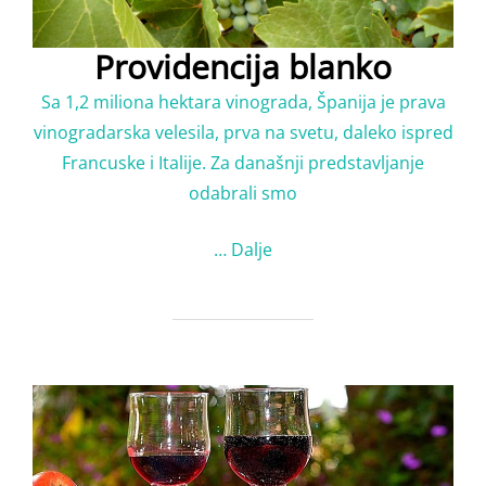
Providencija blanko
Sa 1,2 miliona hektara vinograda, Španija je prava
vinogradarska velesila, prva na svetu, daleko ispred
Francuske i Italije. Za današnji predstavljanje
odabrali smo
…
Dalje