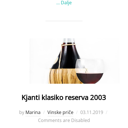
…
Dalje
Kjanti klasiko reserva 2003
Posted
by
Marina
Vinske priče
03.11.2019
on
Comments are Disabled