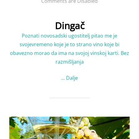
on
Comments are Disabled
Dingač
Poznati novosadski ugostitelј pitao me je
svojevremeno koje je to strano vino koje bi
obavezno morao da ima na svojoj vinskoj karti. Bez
razmišlјanja
…
Dalje