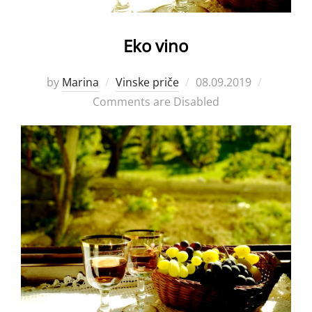
Eko vino
Posted
by
Marina
Vinske priče
08.09.2019
on
Comments are Disabled