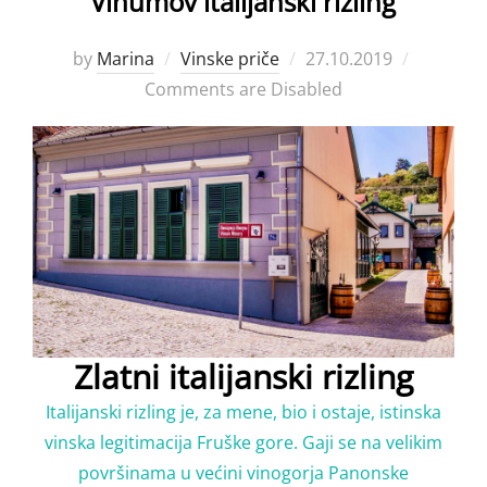
Vinumov italijanski rizling
Posted
by
Marina
Vinske priče
27.10.2019
on
Comments are Disabled
Zlatni italijanski rizling
Italijanski rizling je, za mene, bio i ostaje, istinska
vinska legitimacija Fruške gore. Gaji se na velikim
površinama u većini vinogorja Panonske