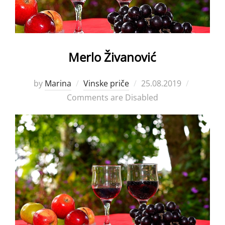
Merlo Živanović
Posted
by
Marina
Vinske priče
25.08.2019
on
Comments are Disabled