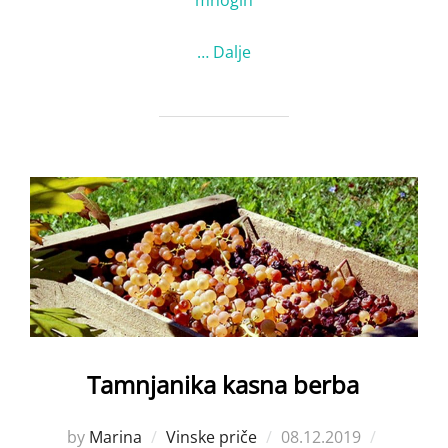
mnogih
…
Dalje
Tamnjanika kasna berba
Posted
by
Marina
Vinske priče
08.12.2019