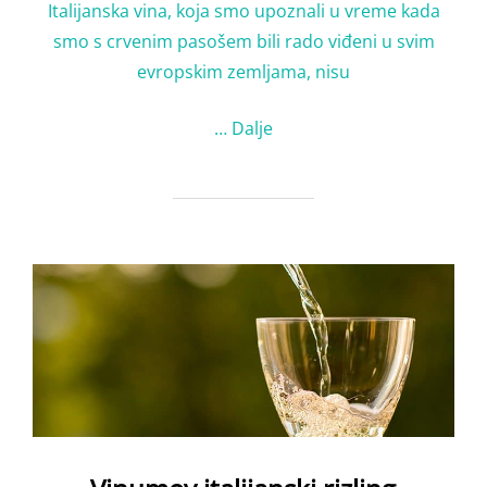
Italijanska vina, koja smo upoznali u vreme kada
smo s crvenim pasošem bili rado viđeni u svim
evropskim zemljama, nisu
…
Dalje