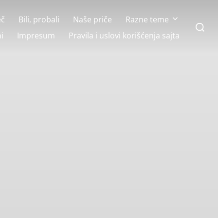
eč
Bili, probali
Naše priče
Razne teme
Search
for:
i
Impresum
Pravila i uslovi korišćenja sajta