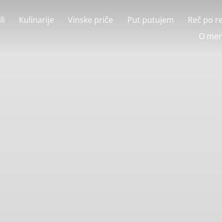
li
Kulinarije
Vinske priče
Put putujem
Reč po r
O men