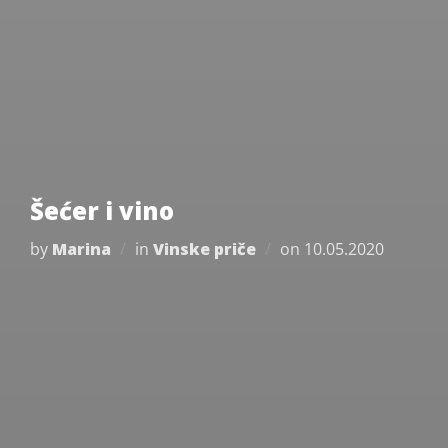
Šećer i vino
Posted
by
Marina
in
Vinske priče
on
10.05.2020
on